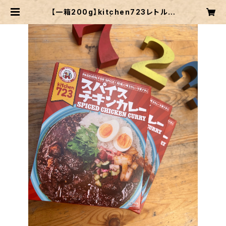
【一箱200g】kitchen723レトルト
チキンカレー | kitchen723