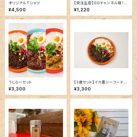
オリジナルTシャツ
【受注生産】GGチャンネル様！パ
イナップルポークカレー
¥4,500
¥1,220
うじらーセット
【3食セット】イカ墨シーフードカ
レー
¥3,300
¥3,300