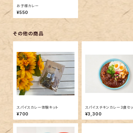
お子様カレー
¥550
その他の商品
スパイスカレー体験キット
スパイスチキンカレー3食セット
3kcal）
¥700
¥3,300