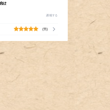
向け
通報する
(11)