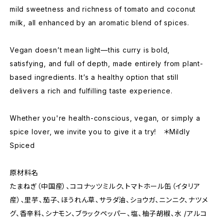
mild sweetness and richness of tomato and coconut
milk, all enhanced by an aromatic blend of spices.
Vegan doesn’t mean light—this curry is bold,
satisfying, and full of depth, made entirely from plant-
based ingredients. It’s a healthy option that still
delivers a rich and fulfilling taste experience.
Whether you're health-conscious, vegan, or simply a
spice lover, we invite you to give it a try! ＊Mildly
Spiced
原材料名
たまねぎ（中国産）、ココナッツミルク、トマトホール缶（イタリア
産）、里芋、茄子、ほうれん草、サラダ油、ショウガ、ニンニク、ナツメ
グ、香辛料、シナモン、ブラックペッパー、塩、柚子胡椒、水 /アルコ