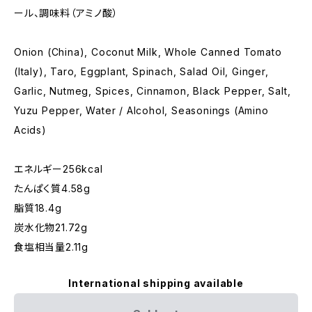
ール、調味料（アミノ酸）
Onion (China), Coconut Milk, Whole Canned Tomato
(Italy), Taro, Eggplant, Spinach, Salad Oil, Ginger,
Garlic, Nutmeg, Spices, Cinnamon, Black Pepper, Salt,
Yuzu Pepper, Water / Alcohol, Seasonings (Amino
Acids)
エネルギー256kcal
たんぱく質4.58g
脂質18.4g
炭水化物21.72g
食塩相当量2.11g
International shipping available