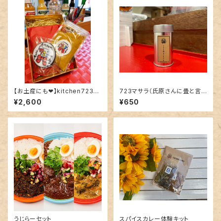
【お土産にも❤︎】kitchen723オ
723マサラ（氏原さんに畳と言
リジナルスペシャルセット
われたスパイス）
¥2,600
¥650
うじらーセット
スパイスカレー体験キット